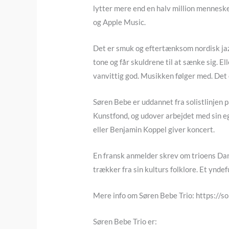
lytter mere end en halv million menneske
og Apple Music.
Det er smuk og eftertænksom nordisk jazz
tone og får skuldrene til at sænke sig. 
vanvittig god. Musikken følger med. Det e
Søren Bebe er uddannet fra solistlinjen
Kunstfond, og udover arbejdet med sin eg
eller Benjamin Koppel giver koncert.
En fransk anmelder skrev om trioens D
trækker fra sin kulturs folklore. Et ynde
Mere info om Søren Bebe Trio: https://
Søren Bebe Trio er: