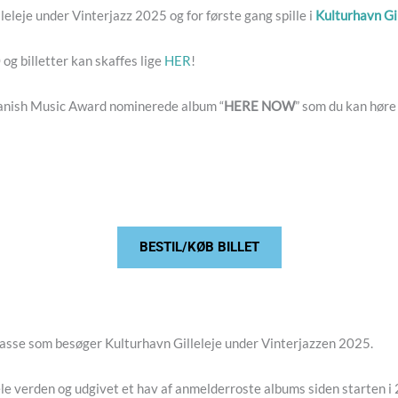
illeleje under Vinterjazz 2025 og for første gang spille i
Kulturhavn Gil
og billetter kan skaffes lige
HER
!
 Danish Music Award nominerede album “
HERE NOW
” som du kan høre
BESTIL/KØB BILLET
lasse som besøger Kulturhavn Gilleleje under Vinterjazzen 2025.
hele verden og udgivet et hav af anmelderroste albums siden starten i