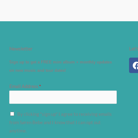
Newsletter
Let'
Sign up to get a FREE mini album + monthly updates
on new music and tour dates!
Email Address
*
By clicking "sign up" I agree to receiving emails
from Søren Bebe and I know that I can opt out
anytime.