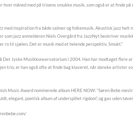
r hver måned med på trioens smukke musik, som også er at finde på de
 med inspiration fra både salmer og folkemusik. Akustisk jazz helt n
Eller som jazz anmelderen Niels Overgård fra JazzNyt beskriver musikk
r ro til sjælen. Det er musik med et helende perspektiv. Smukt.”
 på Det Jyske Musikkonservatorium i 2004. Han har modtaget flere arb
en trio, er han også ofte at finde bag klaveret, når danske artister
anish Music Award nominerede album HERE NOW: “Søren Bebe mestrer
fuldt, elegant, poetisk album af underspillet rigdom”, og gav uden tøv
sorenbebe.com/