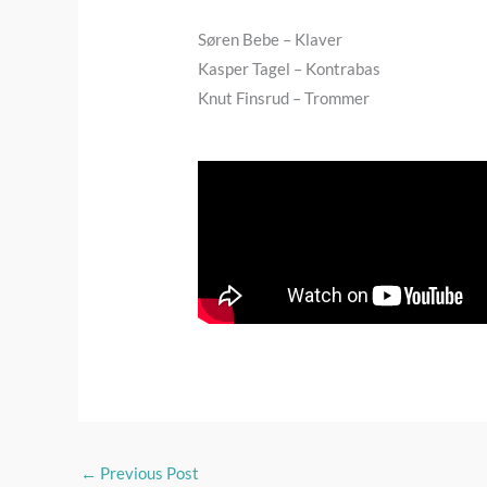
Søren Bebe – Klaver
Kasper Tagel – Kontrabas
Knut Finsrud – Trommer
←
Previous Post